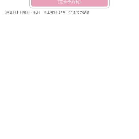
(完全予約制)
【休診日】日曜日・祝日 ※土曜日は18：00までの診療