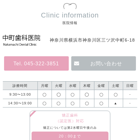
Clinic information
医院情報
神奈川県横浜市神奈川区三ツ沢中町6-18
Tel. 045-322-3851
お問い合わせ
診療時間
月曜
火曜
水曜
木曜
金曜
土曜
日曜
◯
◯
9:30〜13:00
◯
◯
◯
◯
-
14:30〜19:00
◯
◯
◯
◯
◯
▲
-
矯正歯科
（認定医）対応
矯正については第2水曜日午後のみ
​20：00まで