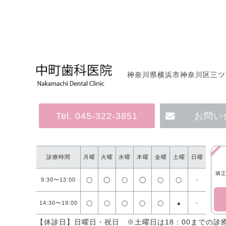
神奈川県横浜市神奈川区三ツ沢
Tel. 045-322-3851
お問い
診療時間
月曜
火曜
水曜
木曜
金曜
土曜
日曜
矯正
◯
◯
9:30〜13:00
◯
◯
◯
◯
-
14:30〜19:00
◯
◯
◯
◯
◯
▲
-
【休診日】日曜日・祝日 ※土曜日は18：00までの診