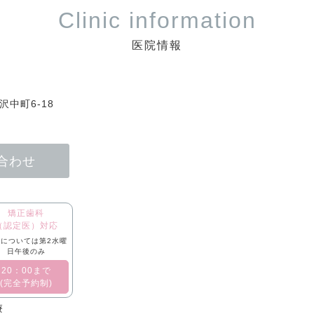
Clinic information
医院情報
中町6-18
合わせ
矯正歯科
（認定医）対応
については第2水曜
日午後のみ
​20：00まで
(完全予約制)
療