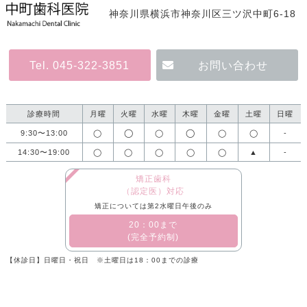
神奈川県横浜市神奈川区三ツ沢中町6-18
Tel. 045-322-3851
お問い合わせ
診療時間
月曜
火曜
水曜
木曜
金曜
土曜
日曜
◯
◯
9:30〜13:00
◯
◯
◯
◯
-
14:30〜19:00
◯
◯
◯
◯
◯
▲
-
矯正歯科
（認定医）対応
矯正については第2水曜日午後のみ
​20：00まで
(完全予約制)
【休診日】日曜日・祝日 ※土曜日は18：00までの診療