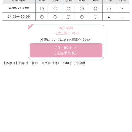
◯
◯
9:30〜13:00
◯
◯
◯
◯
-
14:30〜19:00
◯
◯
◯
◯
◯
▲
-
矯正歯科
（認定医）対応
矯正については第2水曜日午後のみ
​20：00まで
(完全予約制)
【休診日】日曜日・祝日 ※土曜日は18：00までの診療