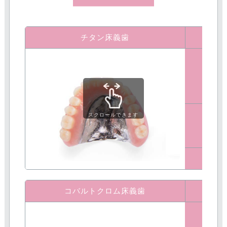
チタン床義歯
スクロールできます
メ
デメ
コバルトクロム床義歯