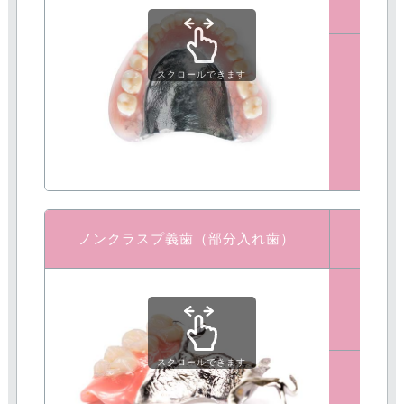
スクロールできます
メ
デメ
ノンクラスプ義歯（部分入れ歯）
スクロールできます
メ