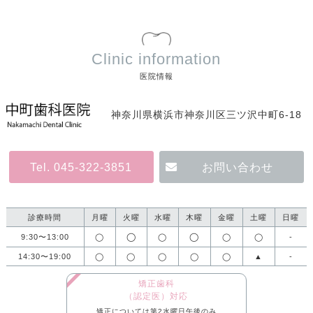
Clinic information
医院情報
神奈川県横浜市神奈川区三ツ沢中町6-18
Tel. 045-322-3851
お問い合わせ
診療時間
月曜
火曜
水曜
木曜
金曜
土曜
日曜
◯
◯
9:30〜13:00
◯
◯
◯
◯
-
14:30〜19:00
◯
◯
◯
◯
◯
▲
-
矯正歯科
（認定医）対応
矯正については第2水曜日午後のみ