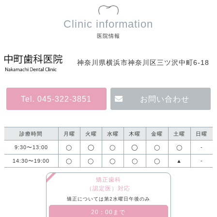
Clinic information
医院情報
神奈川県横浜市神奈川区三ツ沢中町6-18
Tel. 045-322-3851
お問い合わせ
診療時間
月曜
火曜
水曜
木曜
金曜
土曜
日曜
◯
◯
9:30〜13:00
◯
◯
◯
◯
-
14:30〜19:00
◯
◯
◯
◯
◯
▲
-
矯正歯科
（認定医）対応
矯正については第2水曜日午後のみ
​20：00まで