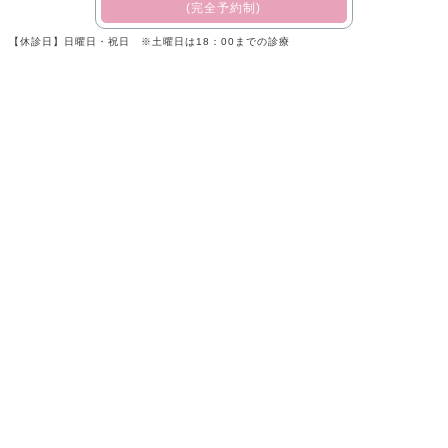
(完全予約制)
【休診日】日曜日・祝日 ※土曜日は18：00までの診療