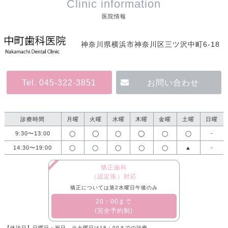
Clinic information
医院情報
神奈川県横浜市神奈川区三ツ沢中町6-18
Tel. 045-322-3851
お問い合わせ
診療時間
月曜
火曜
水曜
木曜
金曜
土曜
日曜
◯
◯
9:30〜13:00
◯
◯
◯
◯
-
14:30〜19:00
◯
◯
◯
◯
◯
▲
-
矯正歯科
（認定医）対応
矯正については第2水曜日午後のみ
​20：00まで
(完全予約制)
【休診日】日曜日・祝日 ※土曜日は18：00までの診療