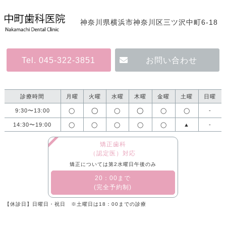
神奈川県横浜市神奈川区三ツ沢中町6-18
Tel. 045-322-3851
お問い合わせ
診療時間
月曜
火曜
水曜
木曜
金曜
土曜
日曜
◯
◯
9:30〜13:00
◯
◯
◯
◯
-
14:30〜19:00
◯
◯
◯
◯
◯
▲
-
矯正歯科
（認定医）対応
矯正については第2水曜日午後のみ
​20：00まで
(完全予約制)
【休診日】日曜日・祝日 ※土曜日は18：00までの診療