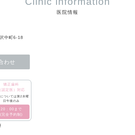
Clinic information
医院情報
中町6-18
合わせ
矯正歯科
（認定医）対応
については第2水曜
日午後のみ
​20：00まで
(完全予約制)
療