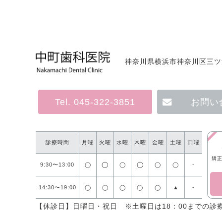
神奈川県横浜市神奈川区三ツ沢
Tel. 045-322-3851
お問い
診療時間
月曜
火曜
水曜
木曜
金曜
土曜
日曜
矯正
◯
◯
9:30〜13:00
◯
◯
◯
◯
-
14:30〜19:00
◯
◯
◯
◯
◯
▲
-
【休診日】日曜日・祝日 ※土曜日は18：00までの診