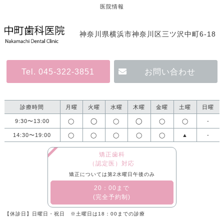
医院情報
神奈川県横浜市神奈川区三ツ沢中町6-18
Tel. 045-322-3851
お問い合わせ
診療時間
月曜
火曜
水曜
木曜
金曜
土曜
日曜
◯
◯
9:30〜13:00
◯
◯
◯
◯
-
14:30〜19:00
◯
◯
◯
◯
◯
▲
-
矯正歯科
（認定医）対応
矯正については第2水曜日午後のみ
​20：00まで
(完全予約制)
【休診日】日曜日・祝日 ※土曜日は18：00までの診療