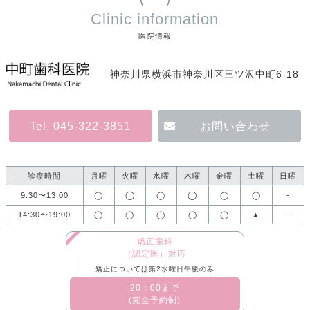
Clinic information
医院情報
神奈川県横浜市神奈川区三ツ沢中町6-18
Tel. 045-322-3851
お問い合わせ
診療時間
月曜
火曜
水曜
木曜
金曜
土曜
日曜
◯
◯
9:30〜13:00
◯
◯
◯
◯
-
14:30〜19:00
◯
◯
◯
◯
◯
▲
-
矯正歯科
（認定医）対応
矯正については第2水曜日午後のみ
​20：00まで
(完全予約制)