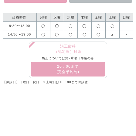
診療時間
月曜
火曜
水曜
木曜
金曜
土曜
日曜
◯
◯
9:30〜13:00
◯
◯
◯
◯
-
14:30〜19:00
◯
◯
◯
◯
◯
▲
-
矯正歯科
（認定医）対応
矯正については第2水曜日午後のみ
​20：00まで
(完全予約制)
【休診日】日曜日・祝日 ※土曜日は18：00までの診療